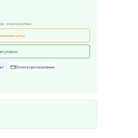
е · оплата в аптеке
нижении цены
егулярно
кт
Оплата при получении