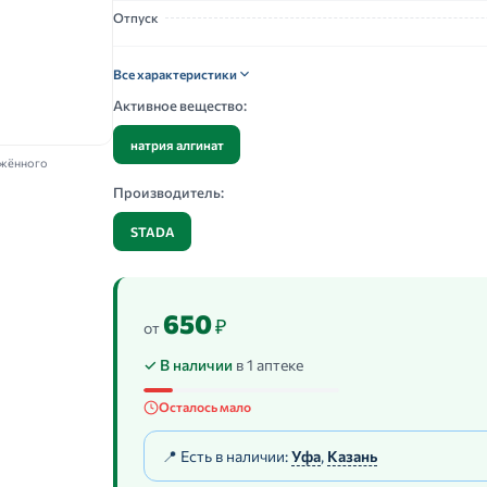
Отпуск
Все характеристики
Активное вещество:
натрия алгинат
ажённого
Производитель:
STADA
650
₽
от
✓ В наличии
в 1 аптеке
Осталось мало
📍 Есть в наличии:
Уфа
,
Казань