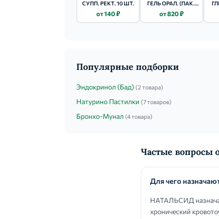
СУПП. РЕКТ. 10 ШТ.
ГЕЛЬ ОРАЛ. (ПАК.)
ГЛ
16Г 20 ШТ.
РЕК
от 140 ₽
от 820 ₽
Популярные подборки
Эндокринол (Бад)
(2 товара)
Натурино Пастилки
(7 товаров)
Бронхо-Мунал
(4 товара)
Частые вопросы
Для чего назнача
НАТАЛЬСИД назначают
хронический кровото