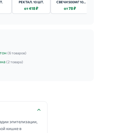
Т.
РЕКТАЛ. 10 ШТ.
СВЕЧИ 500МГ 10
СУПП. РЕКТ. 10 ШТ.
ШТ.
от 418 ₽
от 78 ₽
от 650 ₽
тон
(6 товаров)
нна
(2 товара)
адии эпителизации,
мой кишке в