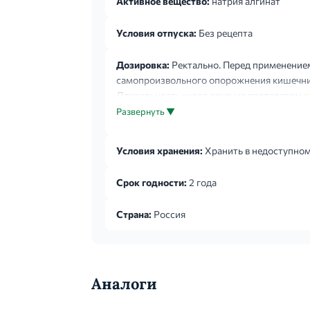
Активное вещество:
натрия алгинат
Условия отпуска:
Без рецепта
Дозировка:
Ректально. Перед применением
самопроизвольного опорожнения кишечника
Длительность курса лечения препаратом со
Развернуть ▼
Условия хранения:
Хранить в недоступном
Срок годности:
2 года
Страна:
Россия
Аналоги