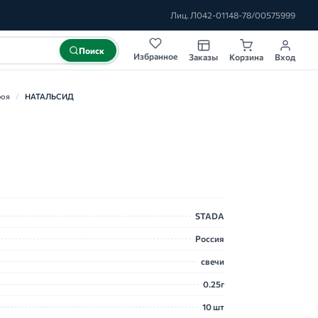
Лиц. Л042-01148-78/00575999
Поиск
Избранное
Заказы
Корзина
Вход
роя
/
НАТАЛЬСИД
STADA
Россия
свечи
0.25г
10 шт