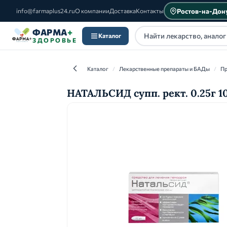
Ростов-на-Дон
info@farmaplus24.ru
О компании
Доставка
Контакты
ФАРМА
+
Каталог
ЗДОРОВЬЕ
Каталог
/
Лекарственные препараты и БАДы
/
Пр
НАТАЛЬСИД супп. рект. 0.25г 1
Каталог