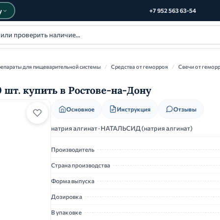
у
+7 952 563 63-54
епараты для пищеварительной системы
/
Средства от геморроя
/
Свечи от гемор
0 шт. купить в Ростове-на-Дону
Основное
Инструкция
Отзывы
натрия алгинат · НАТАЛЬСИД (натрия алгинат)
Производитель
Страна производства
Форма выпуска
Дозировка
В упаковке