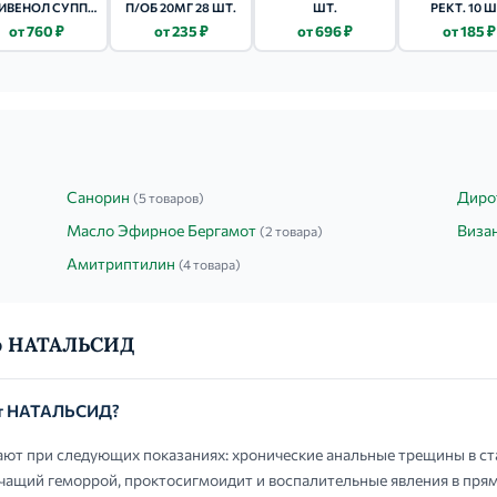
ИВЕНОЛ СУПП.
П/ОБ 20МГ 28 ШТ.
ШТ.
РЕКТ. 10 Ш
Т. 400МГ 10 ШТ.
от 760 ₽
от 235 ₽
от 696 ₽
от 185 ₽
Санорин
Диро
(5 товаров)
Масло Эфирное Бергамот
Виза
(2 товара)
Амитриптилин
(4 товара)
 о НАТАЛЬСИД
ют НАТАЛЬСИД?
 при следующих показаниях: хронические анальные трещины в ст
чащий геморрой, проктосигмоидит и воспалительные явления в пря