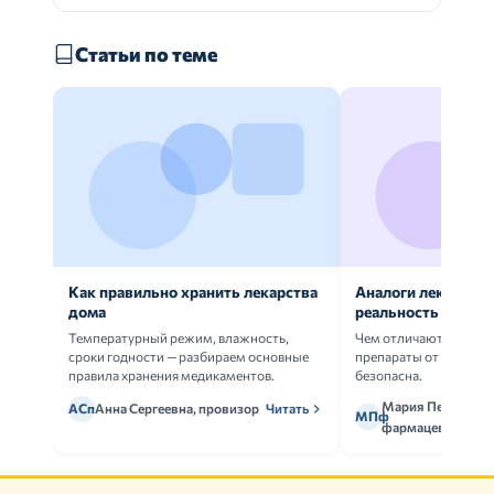
Статьи по теме
Как правильно хранить лекарства
Аналоги лекарств:
дома
реальность
Температурный режим, влажность,
Чем отличаются ориг
сроки годности — разбираем основные
препараты от дженери
правила хранения медикаментов.
безопасна.
Мария Петрова,
АСп
Анна Сергеевна, провизор
Читать
МПф
фармацевт