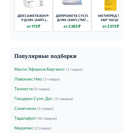
ДЕКСАМЕТАЗОН Р-
ДИПРОМЕТА СУСП.
МЕТИПРЕД ТАБ
Р Д/ИН. (АМП.)
Д/ИН. (АМП.) 7МГ/
4МГ 100 ШТ.
БУФУС 4МГ/МЛ -
МЛ - 1МЛ 5 ШТ.
от 172 ₽
от 2 283 ₽
от 2 272 ₽
1МЛ 10 ШТ.
Популярные подборки
Масло Эфирное Бергамот
(2 товара)
Лавомакс Нео
(3 товара)
Телмиста
(4 товара)
Глицерин Супп. Дет.
(5 товаров)
Симетикон
(3 товара)
Тадалафил
(16 товаров)
Мирапекс
(2 товара)