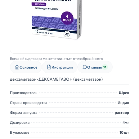
Внешний вид товара может отличаться от изображённого
Основное
Инструкция
Отзывы
11
дексаметазон · ДЕКСАМЕТАЗОН (дексаметазон)
Производитель
Шрея
Страна производства
Индия
Форма выпуска
раствор
Дозировка
4мг
В упаковке
10 шт