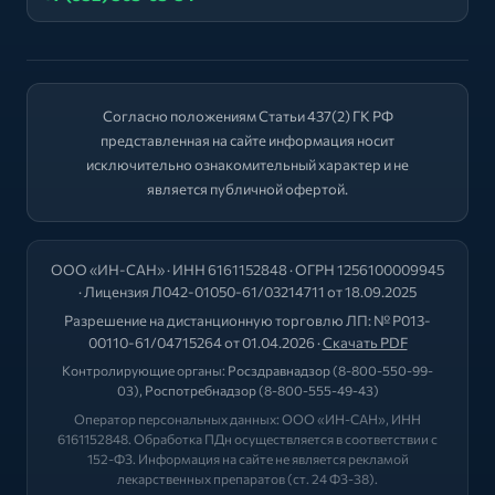
Согласно положениям Статьи 437(2) ГК РФ
представленная на сайте информация носит
исключительно ознакомительный характер и не
является публичной офертой.
ООО «ИН-САН» · ИНН 6161152848 · ОГРН 1256100009945
· Лицензия Л042-01050-61/03214711 от 18.09.2025
Разрешение на дистанционную торговлю ЛП: № Р013-
00110-61/04715264 от 01.04.2026 ·
Скачать PDF
Контролирующие органы:
Росздравнадзор
(8-800-550-99-
03),
Роспотребнадзор
(8-800-555-49-43)
Оператор персональных данных: ООО «ИН-САН», ИНН
6161152848. Обработка ПДн осуществляется в соответствии с
152-ФЗ. Информация на сайте не является рекламой
лекарственных препаратов (ст. 24 ФЗ-38).