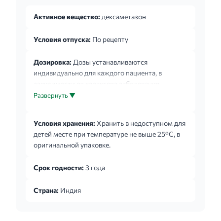
Активное вещество:
дексаметазон
Условия отпуска:
По рецепту
Дозировка:
Дозы устанавливаются
индивидуально для каждого пациента, в
зависимости от характера заболевания,
ожидаемой продолжительности лечения,
Развернуть ▼
переносимости глюкокортикостероидов и
реакций пациента на проводимую терапию.
Условия хранения:
Хранить в недоступном для
Раствор для инъекций можно вводить
детей месте при температуре не выше 25°С, в
внутривенно (в виде инъекций или инфузий с
оригинальной упаковке.
раствором глюкозы или физиологическим
раствором), внутримышечно и местно
Срок годности:
3 года
(внутрисуставно, в очаги кожных поражений, в
мягкие ткани). Парентеральное применение:
Страна:
Индия
парентерально дексаметазон вводится в
острых сл...