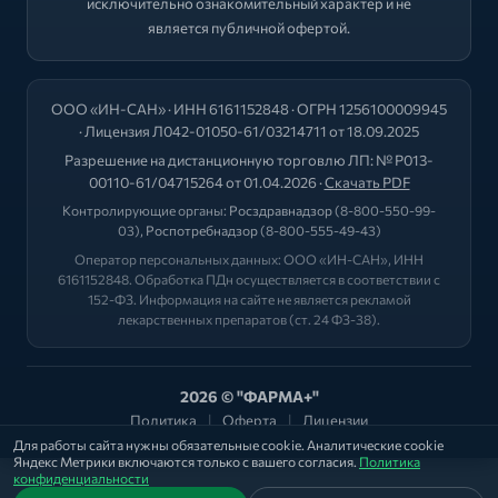
исключительно ознакомительный характер и не
является публичной офертой.
ООО «ИН-САН» · ИНН 6161152848 · ОГРН 1256100009945
· Лицензия Л042-01050-61/03214711 от 18.09.2025
Разрешение на дистанционную торговлю ЛП: № Р013-
00110-61/04715264 от 01.04.2026 ·
Скачать PDF
Контролирующие органы:
Росздравнадзор
(8-800-550-99-
03),
Роспотребнадзор
(8-800-555-49-43)
Оператор персональных данных: ООО «ИН-САН», ИНН
6161152848. Обработка ПДн осуществляется в соответствии с
152-ФЗ. Информация на сайте не является рекламой
лекарственных препаратов (ст. 24 ФЗ-38).
2026 © "ФАРМА+"
Политика
|
Оферта
|
Лицензии
Для работы сайта нужны обязательные cookie. Аналитические cookie
Яндекс Метрики включаются только с вашего согласия.
Политика
конфиденциальности