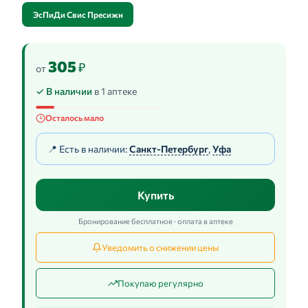
ЭсПиДи Свис Пресижн
305
₽
от
✓ В наличии
в 1 аптеке
Осталось мало
📍 Есть в наличии:
Санкт-Петербург
,
Уфа
Купить
Бронирование бесплатное · оплата в аптеке
Уведомить о снижении цены
Покупаю регулярно