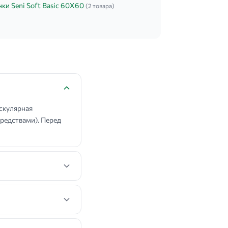
ки Seni Soft Basiс 60Х60
(2 товара)
скулярная
редствами). Перед