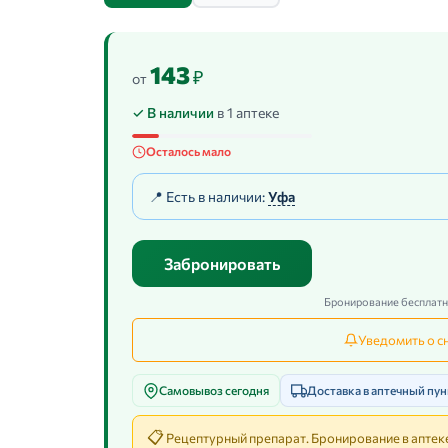
143
₽
от
✓ В наличии
в 1 аптеке
Осталось мало
📍 Есть в наличии:
Уфа
Забронировать
Бронирование бесплатно
Уведомить о с
Самовывоз сегодня
Доставка в аптечный пун
📋
Рецептурный препарат. Бронирование в аптеке