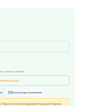
е · оплата в аптеке
нижении цены
кт
Оплата при получении
. При получении предъявите рецепт врача.