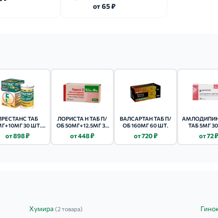
драже 250мг n200
от 65 ₽
ого АД (диастолическое АД ниже 75 мм. рт.ст. в положении сидя у 
циентов с сахарным диабетом 2 типа). При нарушении функции почек 
ше).У пациентов пожилого возраста (старше 65 лет) препарат следу
ПРЕСТАНС ТАБ
ЛОРИСТА Н ТАБ П/
ВАЛСАРТАН ТАБ П/
АМЛОДИПИН
МГ+10МГ 30 ШТ.
ОБ 50МГ+12.5МГ 30
ОБ 160МГ 60 ШТ.
ТАБ 5МГ 30
АМЛОДИПИН
ШТ.
от 898 ₽
от 448 ₽
от 720 ₽
от 72 
Г+ПЕРИНДОПРИЛ
10МГ
Хумира
Гино
(2 товара)