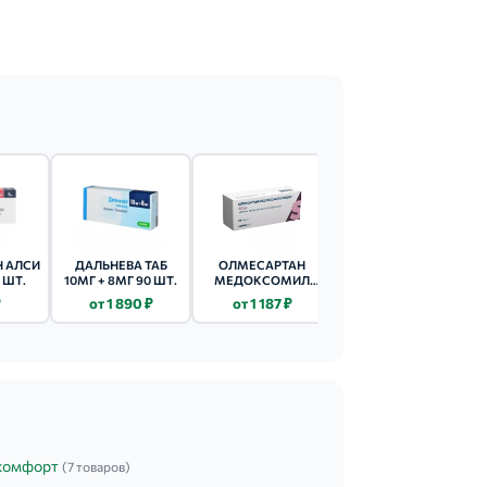
пациентов с сахарным диабетом 1 типа и
(КК менее 80 мл/мин) начальная доза
ет применять с осторожностью.
 АЛСИ
ДАЛЬНЕВА ТАБ
ОЛМЕСАРТАН
АМЛОДИПИН ТАБ
 ШТ.
10МГ + 8МГ 90 ШТ.
МЕДОКСОМИЛ
5МГ 30 ШТ.
САНДОЗ ТАБ П/ОБ
₽
от 1 890 ₽
от 1 187 ₽
от 25 ₽
40МГ 28 ШТ.
комфорт
(7 товаров)