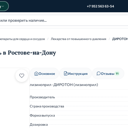
у
+7 952 563 63-54
епараты для сердца и сосудов
/
Лекарства от повышенного давления
/
ДИРОТО
 в Ростове-на-Дону
Основное
Инструкция
Отзывы
11
лизиноприл · ДИРОТОН (лизиноприл)
Производитель
Страна производства
Форма выпуска
Дозировка