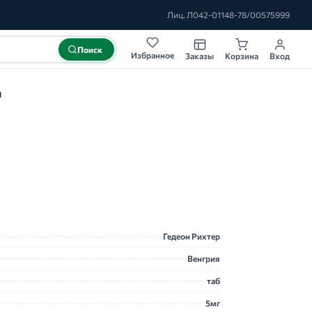
Лиц. Л042-01148-78/00575999
Поиск
Избранное
Заказы
Корзина
Вход
Н
Гедеон Рихтер
Венгрия
таб
5мг