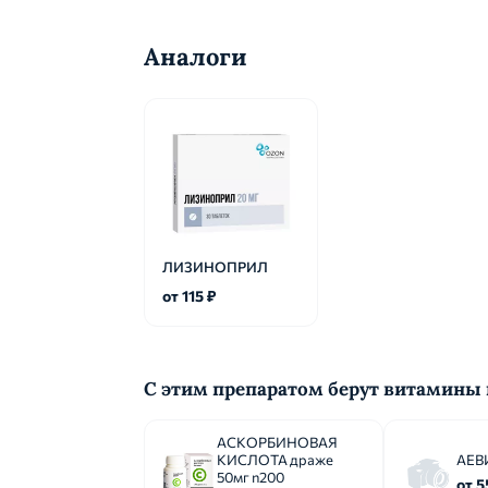
обеспечить тщательное медицинское набл
доза подбирается в зависимости от дина
выводится почками, начальная доза препар
Аналоги
сут, при КК менее 10 мл/мин, в т.ч. у пац
подбирается при регулярном мониторинге 
у пациентов с легкой или умеренной пече
осторожностью, и начинать следует с ми
составляет 2.5 мг 1 раз/сут. Первый при
влияние препарата на АД. В дальнейшем до
рекомендуется превышать максимальную с
с ХСН составляла 35 мг 1 раз/сут). До на
почек, концентрации калия и натрия в сыв
ЛИЗИНОПРИЛ
Раннее лечение острого инфаркта миокард
от 115 ₽
миокарда назначают 5 мг лизиноприла однок
лизиноприла однократно. Нельзя начинать 
начале лечения и в течение первых 3 суто
терапияПоддерживающая доза лизиноприла с
С этим препаратом берут витамины
целесообразность продолжения терапии. 
развития артериальной гипотензии (систо
АСКОРБИНОВАЯ
2.5 мг. В случае длительного выраженного
КИСЛОТА драже
АЕВИ
50мг n200
прекратить. Диабетическая нефропатияНач
от 5