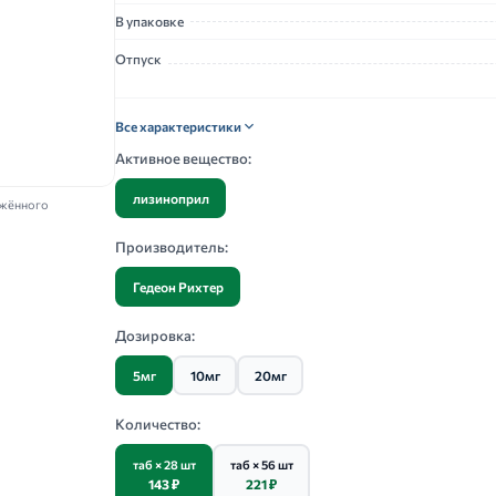
В упаковке
Отпуск
Все характеристики
Активное вещество:
лизиноприл
ажённого
Производитель:
Гедеон Рихтер
Дозировка:
5мг
10мг
20мг
Количество:
таб × 28 шт
таб × 56 шт
143 ₽
221 ₽