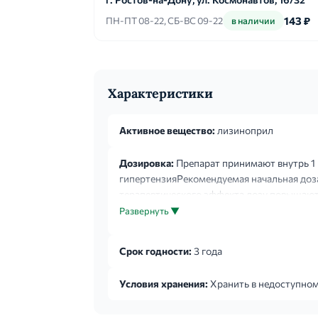
143 ₽
ПН-ПТ 08-22, СБ-ВС 09-22
в наличии
Характеристики
Активное вещество:
лизиноприл
Дозировка:
Препарат принимают внутрь 1 р
гипертензияРекомендуемая начальная доза
терапевтического эффекта дозу повышают 
составляет 20 мг 1 раз/сут. Максимальная
Развернуть ▼
составляла 80 мг/сут, однако увеличение
через 2-4 недели от начала лечения, что
Срок годности:
3 года
лизиноприл с другими гипотензивными сре
2-3 дня до начала применения лизиноприл
Условия хранения:
Хранить в недоступном
первой дозы необходимо наблюдение врача
другие состояния, связанные с повышенно