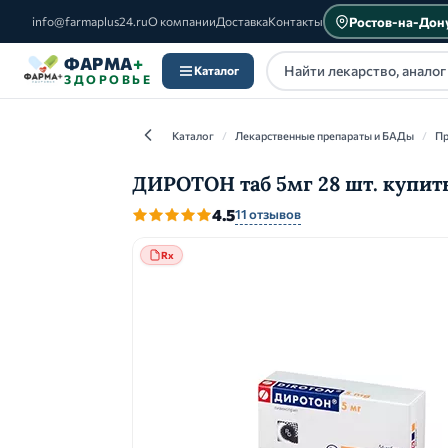
Ростов-на-Дон
info@farmaplus24.ru
О компании
Доставка
Контакты
ФАРМА
+
Каталог
ЗДОРОВЬЕ
Каталог
/
Лекарственные препараты и БАДы
/
Пр
ДИРОТОН таб 5мг 28 шт. купить
4.5
11 отзывов
Каталог
Rx