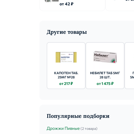
от 42 ₽
достижения целевых значений диастолическ
ниже 90 мм. рт.ст. в положении сидя у па
определяется в зависимости от КК (см. вы
Другие товары
КАПОТЕН ТАБ.
НЕБИЛЕТ ТАБ 5МГ
25МГ №28
28 ШТ.
5
от 217 ₽
от 1 475 ₽
5М
Популярные подборки
Дрожжи Пивные
(2 товара)