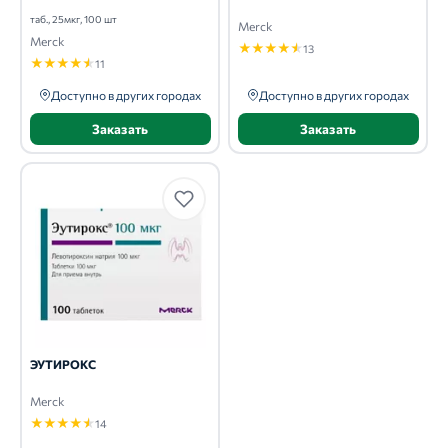
таб., 25мкг, 100 шт
Merck
Merck
★
★
★
★
★
13
★
★
★
★
★
11
Доступно в других городах
Доступно в других городах
Заказать
Заказать
ЭУТИРОКС
Merck
★
★
★
★
★
14