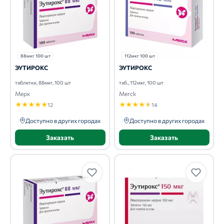
88мкг 100 шт
112мкг 100 шт
ЭУТИРОКС
ЭУТИРОКС
таблетки, 88мкг, 100 шт
таб., 112мкг, 100 шт
Мерк
Merck
★
★
★
★
★
★
★
★
★
★
12
14
Доступно в других городах
Доступно в других городах
Заказать
Заказать