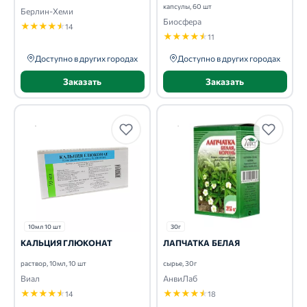
капсулы, 60 шт
Берлин-Хеми
Биосфера
★
★
★
★
★
14
★
★
★
★
★
11
Доступно в других городах
Доступно в других городах
Заказать
Заказать
10мл 10 шт
30г
КАЛЬЦИЯ ГЛЮКОНАТ
ЛАПЧАТКА БЕЛАЯ
раствор, 10мл, 10 шт
сырье, 30г
Виал
АнвиЛаб
★
★
★
★
★
★
★
★
★
★
14
18