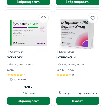
Забронировать
Забронировать
75мкг 100 шт
150мкг 100 шт
ЭУТИРОКС
L-ТИРОКСИН
таблетки, 75мкг, 100 шт
таблетки, 150мкг, 100 шт
Мерк
Берлин-Хеми
★
★
★
★
★
★
★
★
★
★
17
11
По рецепту
178 ₽
Доступно в других городах
В 1 аптеке
Забронировать
Заказать