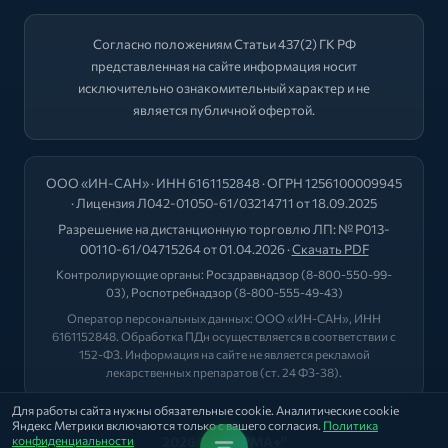
Согласно положениям Статьи 437(2) ГК РФ
представленная на сайте информация носит
исключительно ознакомительный характер и не
является публичной офертой.
ООО «ИН-САН» · ИНН 6161152848 · ОГРН 1256100009945
· Лицензия Л042-01050-61/03214711 от 18.09.2025
Разрешение на дистанционную торговлю ЛП: № Р013-
00110-61/04715264 от 01.04.2026 ·
Скачать PDF
Контролирующие органы:
Росздравнадзор
(8-800-550-99-
03),
Роспотребнадзор
(8-800-555-49-43)
Оператор персональных данных: ООО «ИН-САН», ИНН
6161152848. Обработка ПДн осуществляется в соответствии с
152-ФЗ. Информация на сайте не является рекламой
лекарственных препаратов (ст. 24 ФЗ-38).
Для работы сайта нужны обязательные cookie. Аналитические cookie
Яндекс Метрики включаются только с вашего согласия.
Политика
конфиденциальности
2026 © "ФАРМА+"