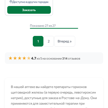
Доступно в других городах
Заказать
Показано 27 из 27
1
2
Вперед »
★
★
★
★
★
4.7
из 5 на основании
314
отзывов
В нашей аптеке вы найдете препараты гормонов
щитовидной железы (в первую очередь, левотироксин
натрия), доступные для заказа в Ростове-на-Дону. Они
применяются для заместительной терапии при