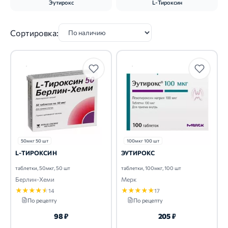
Эутирокс
L-Тироксин
Сортировка:
50мкг 50 шт
100мкг 100 шт
L-ТИРОКСИН
ЭУТИРОКС
таблетки, 50мкг, 50 шт
таблетки, 100мкг, 100 шт
Берлин-Хеми
Мерк
★
★
★
★
★
★
★
★
★
★
14
17
По рецепту
По рецепту
98 ₽
205 ₽