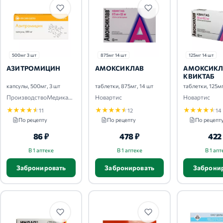
500мг 3 шт
875мг 14 шт
125мг 14 шт
АЗИТРОМИЦИН
АМОКСИКЛАВ
АМОКСИКЛ
КВИКТАБ
капсулы, 500мг, 3 шт
таблетки, 875мг, 14 шт
таблетки, 125мг
ПроизводствоМедикаментов-ПроМед
Новартис
Новартис
★
★
★
★
★
★
★
★
★
★
★
★
★
★
★
11
12
14
По рецепту
По рецепту
По рецепт
86 ₽
478 ₽
422
В 1 аптеке
В 1 аптеке
В 1 апт
Забронировать
Забронировать
Заброни