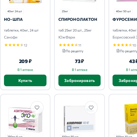
40мг 24 шт
25мг
40мг 50 шт
НО-ШПА
СПИРОНОЛАКТОН
ФУРОСЕМ
таблетки, 40мг, 24 шт
таб 25мг 20 шт., 25мг
таблетки, 40мг
Санофи
ЮжФарм
Борисовский
★
★
★
★
★
★
★
★
★
★
★
★
★
★
★
12
11
10
По рецепту
По рецепт
209 ₽
73 ₽
43 
В 1 аптеке
В 1 аптеке
В 1 апт
Купить
Забронировать
Заброни
250мг 6 шт
100мг 50 шт
100мг 10 шт