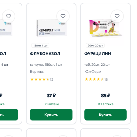
150мг 1 шт
20мг 20 шт
ОЛ
ФЛУКОНАЗОЛ
ФУРАЦИЛИН
, 4 шт
капсулы, 150мг, 1 шт
таб, 20мг, 20 шт
Вертекс
ЮжФарм
★
★
★
★
★
★
★
★
★
★
12
15
 ₽
37 ₽
85 ₽
еке
В 1 аптеке
В 1 аптеке
ть
Купить
Купить