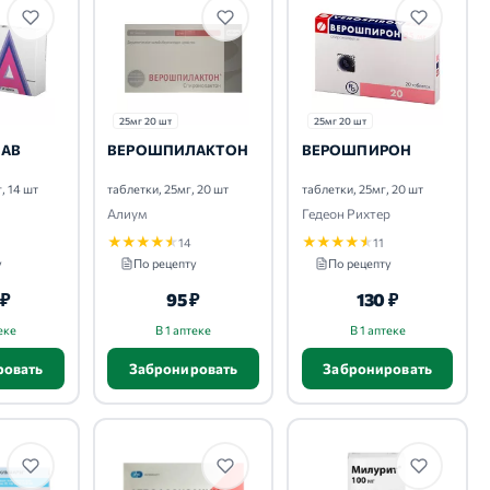
25мг 20 шт
25мг 20 шт
АВ
ВЕРОШПИЛАКТОН
ВЕРОШПИРОН
, 14 шт
таблетки, 25мг, 20 шт
таблетки, 25мг, 20 шт
Алиум
Гедеон Рихтер
★
★
★
★
★
★
★
★
★
★
14
11
у
По рецепту
По рецепту
 ₽
95 ₽
130 ₽
еке
В 1 аптеке
В 1 аптеке
ровать
Забронировать
Забронировать