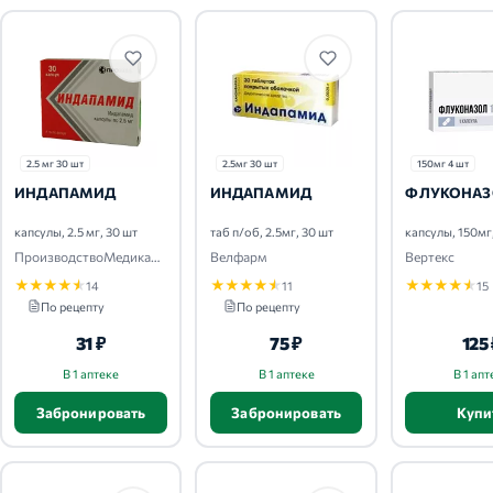
2.5 мг 30 шт
2.5мг 30 шт
150мг 4 шт
ИНДАПАМИД
ИНДАПАМИД
ФЛУКОНАЗ
капсулы, 2.5 мг, 30 шт
таб п/об, 2.5мг, 30 шт
капсулы, 150мг
ПроизводствоМедикаментов-ПроМед
Велфарм
Вертекс
★
★
★
★
★
★
★
★
★
★
★
★
★
★
★
14
11
15
По рецепту
По рецепту
31 ₽
75 ₽
125
В 1 аптеке
В 1 аптеке
В 1 апт
Забронировать
Забронировать
Купи