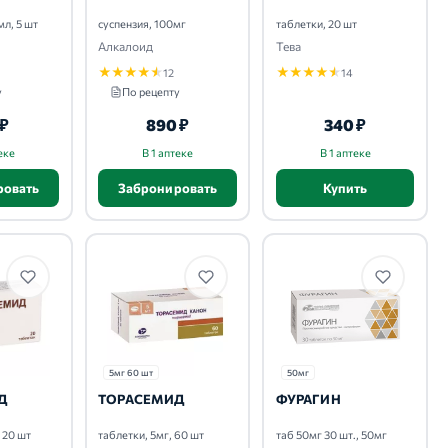
мл, 5 шт
суспензия, 100мг
таблетки, 20 шт
Алкалоид
Тева
★
★
★
★
★
★
★
★
★
★
12
14
у
По рецепту
 ₽
890 ₽
340 ₽
еке
В 1 аптеке
В 1 аптеке
ровать
Забронировать
Купить
5мг 60 шт
50мг
Д
ТОРАСЕМИД
ФУРАГИН
 20 шт
таблетки, 5мг, 60 шт
таб 50мг 30 шт., 50мг