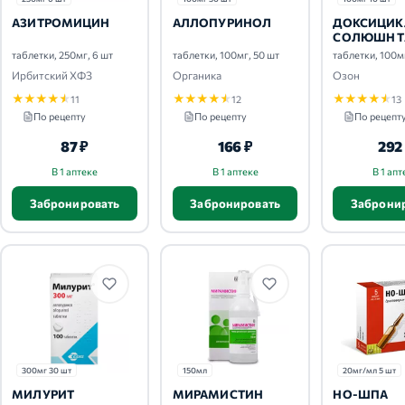
АЗИТРОМИЦИН
АЛЛОПУРИНОЛ
ДОКСИЦИК
СОЛЮШН Т
таблетки, 250мг, 6 шт
таблетки, 100мг, 50 шт
таблетки, 100м
Ирбитский ХФЗ
Органика
Озон
★
★
★
★
★
★
★
★
★
★
★
★
★
★
★
11
12
13
По рецепту
По рецепту
По рецепт
87 ₽
166 ₽
292
В 1 аптеке
В 1 аптеке
В 1 апт
Забронировать
Забронировать
Заброни
300мг 30 шт
150мл
20мг/мл 5 шт
МИЛУРИТ
МИРАМИСТИН
НО-ШПА