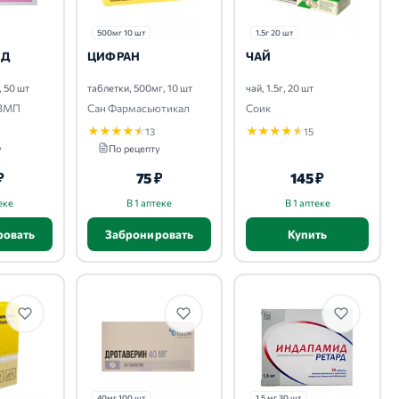
500мг 10 шт
1.5г 20 шт
ИД
ЦИФРАН
ЧАЙ
, 50 шт
таблетки, 500мг, 10 шт
чай, 1.5г, 20 шт
 ЗМП
Сан Фармасьютикал
Соик
★
★
★
★
★
★
★
★
★
★
13
15
у
По рецепту
₽
75 ₽
145 ₽
еке
В 1 аптеке
В 1 аптеке
ровать
Забронировать
Купить
40мг 100 шт
1.5 мг 30 шт