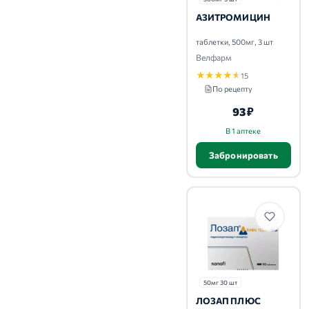
АЗИТРОМИЦИН
таблетки, 500мг, 3 шт
Велфарм
★
★
★
★
★
15
По рецепту
93 ₽
В 1 аптеке
Забронировать
50мг 30 шт
ЛОЗАП ПЛЮС