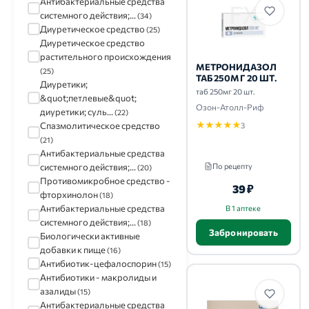
Антибактериальные средства
Авва Рус-ЭкоЛэнд
(10)
системного действия;...
(34)
Сан Фармасьютикал
(9)
Диуретическое средство
(25)
Биохимик
(9)
Диуретическое средство
Эвалар
(9)
растительного происхождения
МЕТРОНИДАЗОЛ
Обновление
(9)
(25)
ТАБ 250МГ 20 ШТ.
Диуретики;
таб 250мг 20 шт.
&quot;петлевые&quot;
Озон-Атолл-Риф
диуретики; суль...
(22)
★
★
★
★
★
Спазмолитическое средство
3
(21)
Антибактериальные средства
системного действия;...
По рецепту
(20)
Противомикробное средство -
39 ₽
фторхинолон
(18)
Антибактериальные средства
В 1 аптеке
системного действия;...
(18)
Забронировать
Биологически активные
добавки к пище
(16)
Антибиотик-цефалоспорин
(15)
Антибиотики - макролиды и
азалиды
(15)
Антибактериальные средства