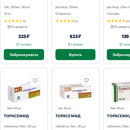
таб, 300мг, 30 шт
раствор, 150мл
раствор, 20мг/
Эгис
Инфамед
Санофи
★
★
★
★
★
★
★
★
★
★
★
★
★
★
★
10
82
40
По рецепту
По рецепт
225 ₽
623 ₽
139
В 1 аптеке
В 1 аптеке
В 1 апт
Забронировать
Купить
Заброни
10мг 60 шт
5мг 30 шт
10мг 20 шт
ТОРАСЕМИД
ТОРАСЕМИД
ТОРАСЕМИ
таблетки, 10мг, 60 шт
таблетки, 5мг, 30 шт
таблетки, 10мг,