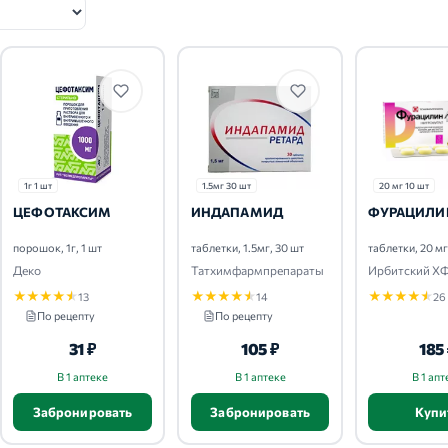
1г 1 шт
1.5мг 30 шт
20 мг 10 шт
ЦЕФОТАКСИМ
ИНДАПАМИД
ФУРАЦИЛИ
порошок, 1г, 1 шт
таблетки, 1.5мг, 30 шт
таблетки, 20 мг
Деко
Татхимфармпрепараты
Ирбитский Х
★
★
★
★
★
★
★
★
★
★
★
★
★
★
★
13
14
26
По рецепту
По рецепту
31 ₽
105 ₽
185
В 1 аптеке
В 1 аптеке
В 1 апт
Забронировать
Забронировать
Купи