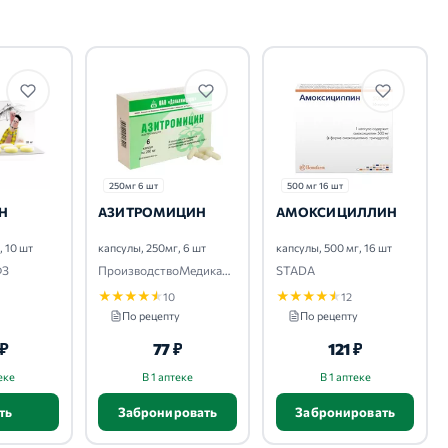
250мг 6 шт
500 мг 16 шт
Н
АЗИТРОМИЦИН
АМОКСИЦИЛЛИН
, 10 шт
капсулы, 250мг, 6 шт
капсулы, 500 мг, 16 шт
ФЗ
ПроизводствоМедикаментов-ПроМед
STADA
★
★
★
★
★
★
★
★
★
★
10
12
По рецепту
По рецепту
 ₽
77 ₽
121 ₽
еке
В 1 аптеке
В 1 аптеке
ть
Забронировать
Забронировать