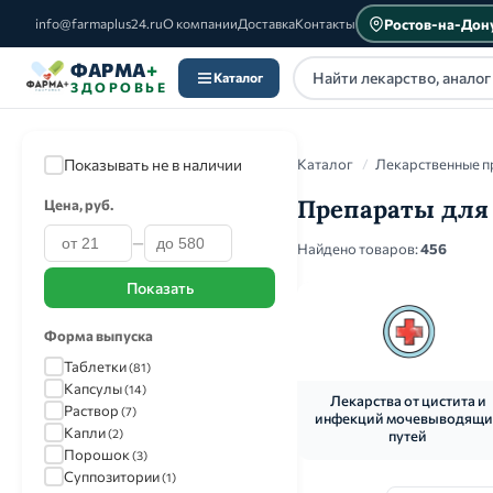
Ростов-на-Дон
info@farmaplus24.ru
О компании
Доставка
Контакты
ФАРМА
+
Каталог
ЗДОРОВЬЕ
Показывать не в наличии
Каталог
/
Лекарственные п
Препараты для 
Цена, руб.
—
Каталог
Найдено товаров:
456
Показать
Форма выпуска
Таблетки
(81)
Капсулы
(14)
Лекарства от цистита и
Раствор
(7)
инфекций мочевыводящи
Капли
(2)
путей
Порошок
(3)
Суппозитории
(1)