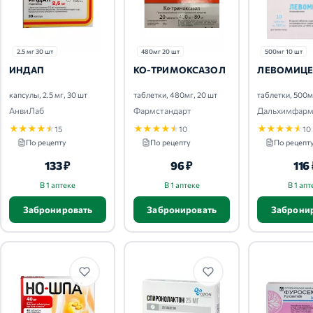
2.5 мг 30 шт
480мг 20 шт
500мг 10 шт
ИНДАП
КО-ТРИМОКСАЗОЛ
ЛЕВОМИЦЕ
капсулы, 2.5 мг, 30 шт
таблетки, 480мг, 20 шт
таблетки, 500м
АнвиЛаб
Фармстандарт
Дальхимфар
★
★
★
★
★
★
★
★
★
★
★
★
★
★
★
15
10
10
По рецепту
По рецепту
По рецепт
133 ₽
96 ₽
116
В 1 аптеке
В 1 аптеке
В 1 апт
Забронировать
Забронировать
Заброни