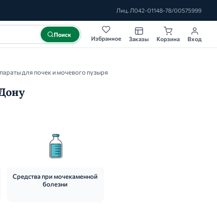
Лиц. Л042-01148-78/00575999
Поиск
Избранное
Заказы
Корзина
Вход
параты для почек и мочевого пузыря
-Дону
Средства при мочекаменной
болезни