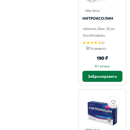
50мг 50 шт
НИТРОКСОЛИН
таблетки, 50мг, 50 шт
Уралбиофарм
★
★
★
★
★
27
По рецепту
190 ₽
В 1 аптеке
Забронировать
500мг 3 шт