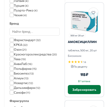
Латвия
(4)
Турция
(4)
Пуэрто-Рико
(4)
Чехия
(4)
Бренд
500 мг 20 шт
Фармстандарт
(32)
АМОКСИЦИЛЛИН
КРКА
(22)
Озон
(21)
таблетки, 500 мг, 20 шт
Красногорсклексредства
(20)
Биохимик
Тева
(19)
★
★
★
★
★
14
АнвиЛаб
(16)
По рецепту
Польфарма
(15)
Биосинтез
(13)
115 ₽
Алиум
(13)
В 1 аптеке
Новартис
(12)
Дальхимфарм
(12)
Забронировать
Санофи
(11)
Фитофарм
(11)
Фармгруппа
Ирбитский ХФЗ
(10)
Вертекс
(10)