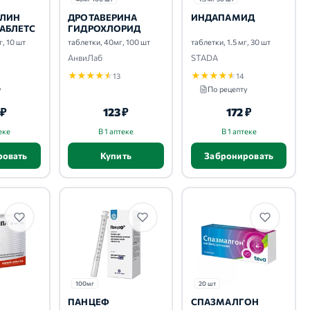
ЛИН
ДРОТАВЕРИНА
ИНДАПАМИД
АБЛЕТС
ГИДРОХЛОРИД
г, 10 шт
таблетки, 40мг, 100 шт
таблетки, 1.5 мг, 30 шт
АнвиЛаб
STADA
★
★
★
★
★
★
★
★
★
★
13
14
у
По рецепту
 ₽
123 ₽
172 ₽
еке
В 1 аптеке
В 1 аптеке
ровать
Купить
Забронировать
100мг
20 шт
ПАНЦЕФ
СПАЗМАЛГОН