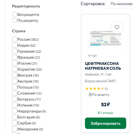
Сортировка:
Рецептурность
Без рецепта
По рецепту
Страна
Россия
(382)
Индия
(52)
Германия
(22)
1г 1 шт
Франция
(21)
Италия
ЦЕФТРИАКСОНА
(21)
НАТРИЕВАЯ СОЛЬ
Хорватия
(20)
порошок, 1г, 1 шт
Венгрия
(18)
Австрия
Борисовский ЗМП
(15)
Польша
(15)
★
★
★
★
★
13
Словения
(12)
По рецепту
Беларусь
(11)
52 ₽
Испания
(10)
Нидерланды
(9)
В 1 аптеке
Болгария
(8)
Сербия
Забронировать
(5)
Македония
(5)