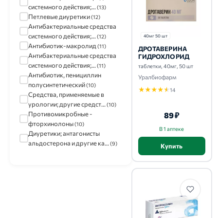
системного действия;...
(13)
Петлевые диуретики
(12)
Антибактериальные средства
системного действия;...
(12)
40мг 50 шт
Антибиотик-макролид
(11)
ДРОТАВЕРИНА
Антибактериальные средства
ГИДРОХЛОРИД
системного действия;...
(11)
таблетки, 40мг, 50 шт
Антибиотик, пенициллин
Уралбиофарм
полусинтетический
(10)
★
★
★
★
★
14
Средства, применяемые в
урологии; другие средст...
(10)
Противомикробные -
89 ₽
фторхинолоны
(10)
В 1 аптеке
Диуретики; антагонисты
альдостерона и другие ка...
(9)
Купить