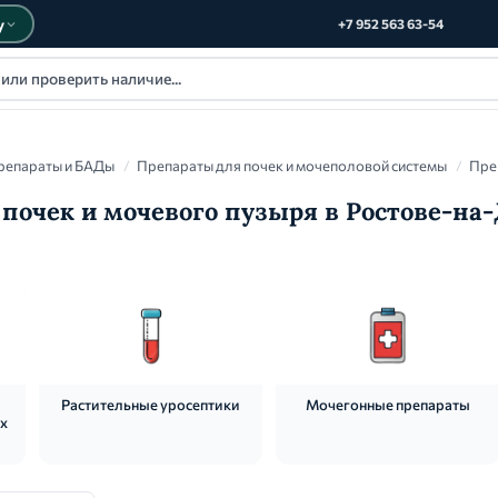
у
+7 952 563 63-54
репараты и БАДы
/
Препараты для почек и мочеполовой системы
/
Пре
почек и мочевого пузыря в Ростове-на
Растительные уросептики
Мочегонные препараты
х