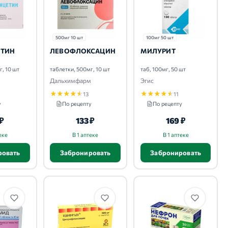
500мг 10 шт
100мг 50 шт
ТИН
ЛЕВОФЛОКСАЦИН
МИЛУРИТ
г, 10 шт
таблетки, 500мг, 10 шт
таб, 100мг, 50 шт
м
Дальхимфарм
Эгис
★
★
★
★
★
★
★
★
★
★
13
11
у
По рецепту
По рецепту
 ₽
133 ₽
169 ₽
еке
В 1 аптеке
В 1 аптеке
ровать
Забронировать
Забронировать