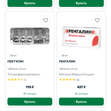
Купить
Купить
20 шт
20 шт
ПЕКТУСИН
РЕНГАЛИН
таблетки, 20 шт
таблетки, 20 шт
Татхимфармпрепараты
Материа Медика Холдинг
★
★
★
★
★
★
★
★
★
★
12
138
110 ₽
437 ₽
В 1 аптеке
В 1 аптеке
Купить
Купить