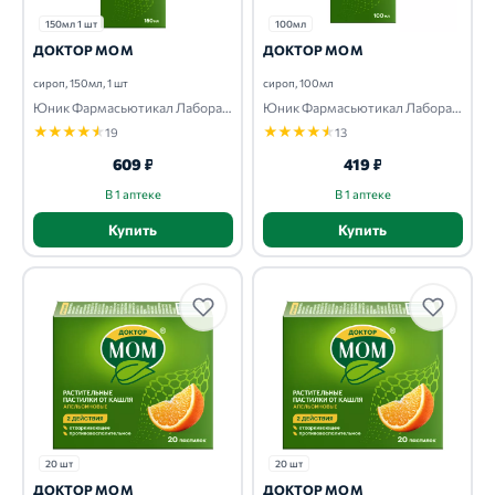
150мл 1 шт
100мл
ДОКТОР МОМ
ДОКТОР МОМ
сироп, 150мл, 1 шт
сироп, 100мл
Юник Фаpмасьютикал Лабоpатоpиз
Юник Фаpмасьютикал Лабоpатоpиз
★
★
★
★
★
★
★
★
★
★
19
13
609 ₽
419 ₽
В 1 аптеке
В 1 аптеке
Купить
Купить
20 шт
20 шт
ДОКТОР МОМ
ДОКТОР МОМ