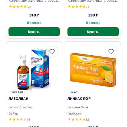
Юник Фаpмасьютикал Лабоpатоpиз
Юник Фаpмасьютикал Лабоpатоpиз
★
★
★
★
★
★
★
★
★
★
30
21
310 ₽
330 ₽
В 1 аптеке
В 1 аптеке
Купить
Купить
15мг 1 шт
16 шт
ЛАЗОЛВАН
ЛИНКАС ЛОР
раствор, 15мг, 1 шт
пастилки, 16 шт
Байер
Гербион
★
★
★
★
★
★
★
★
★
★
16
53