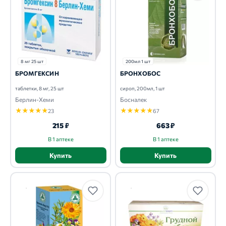
8 мг 25 шт
200мл 1 шт
БРОМГЕКСИН
БРОНХОБОС
таблетки, 8 мг, 25 шт
сироп, 200мл, 1 шт
Берлин-Хеми
Босналек
★
★
★
★
★
★
★
★
★
★
23
67
215 ₽
663 ₽
В 1 аптеке
В 1 аптеке
Купить
Купить