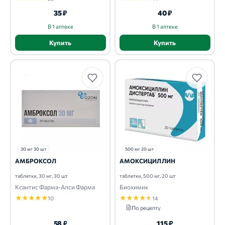
35 ₽
40 ₽
В 1 аптеке
В 1 аптеке
Купить
Купить
30 мг 30 шт
500 мг 20 шт
АМБРОКСОЛ
АМОКСИЦИЛЛИН
таблетки, 30 мг, 30 шт
таблетки, 500 мг, 20 шт
Ксантис Фарма-Алси Фарма
Биохимик
★
★
★
★
★
★
★
★
★
★
10
14
По рецепту
58 ₽
115 ₽