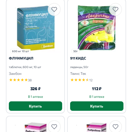
600 мг 10 шт
50г
ФЛУИМУЦИЛ
911 КИДС
таблетки, 600 мг, 10 шт
леденцы, 50г
Замбон
Твинс Тек
★
★
★
★
★
★
★
★
★
★
38
12
326 ₽
112 ₽
В 1 аптеке
В 1 аптеке
Купить
Купить