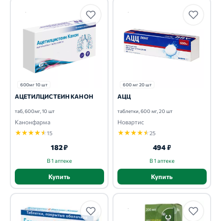
600мг 10 шт
600 мг 20 шт
АЦЕТИЛЦИСТЕИН КАНОН
АЦЦ
таб, 600мг, 10 шт
таблетки, 600 мг, 20 шт
Канонфарма
Новартис
★
★
★
★
★
★
★
★
★
★
15
25
182 ₽
494 ₽
В 1 аптеке
В 1 аптеке
Купить
Купить