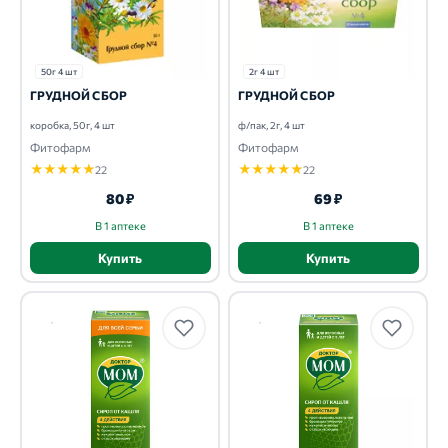
50г 4 шт
2г 4 шт
ГРУДНОЙ СБОР
ГРУДНОЙ СБОР
коробка, 50г, 4 шт
ф/пак, 2г, 4 шт
Фитофарм
Фитофарм
★
★
★
★
★
★
★
★
★
★
22
22
80 ₽
69 ₽
В 1 аптеке
В 1 аптеке
Купить
Купить