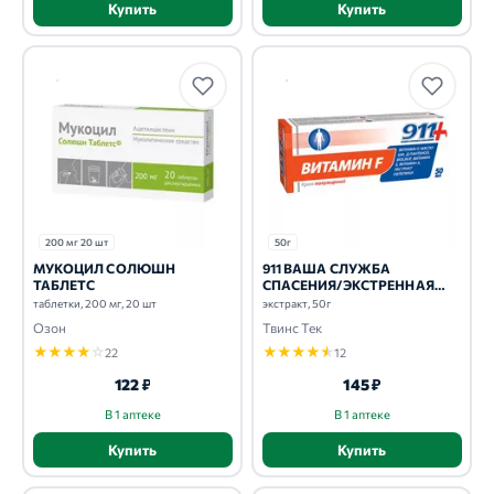
Купить
Купить
200 мг 20 шт
50г
МУКОЦИЛ СОЛЮШН
911 ВАША СЛУЖБА
ТАБЛЕТС
СПАСЕНИЯ/ЭКСТРЕННАЯ
ПОМОЩЬ
таблетки, 200 мг, 20 шт
экстракт, 50г
Озон
Твинс Тек
★
★
★
★
☆
★
★
★
★
★
22
12
122 ₽
145 ₽
В 1 аптеке
В 1 аптеке
Купить
Купить