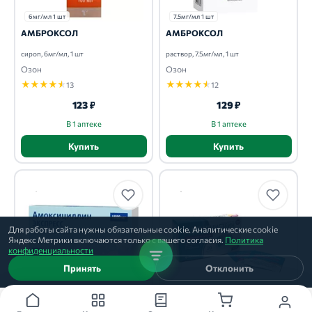
6мг/мл 1 шт
7.5мг/мл 1 шт
АМБРОКСОЛ
АМБРОКСОЛ
сироп, 6мг/мл, 1 шт
раствор, 7.5мг/мл, 1 шт
Озон
Озон
★
★
★
★
★
★
★
★
★
★
13
12
123 ₽
129 ₽
В 1 аптеке
В 1 аптеке
Купить
Купить
Для работы сайта нужны обязательные cookie. Аналитические cookie
Яндекс Метрики включаются только с вашего согласия.
Политика
конфиденциальности
Принять
Отклонить
1000мг 20 шт
200 мг 20 шт
АМОКСИЦИЛЛИН ЭКСПРЕСС
АЦЕТИЛЦИСТЕИН