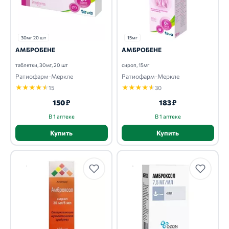
30мг 20 шт
15мг
АМБРОБЕНЕ
АМБРОБЕНЕ
таблетки, 30мг, 20 шт
сироп, 15мг
Ратиофарм-Меркле
Ратиофарм-Меркле
★
★
★
★
★
★
★
★
★
★
15
30
150 ₽
183 ₽
В 1 аптеке
В 1 аптеке
Купить
Купить